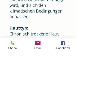
wird, und sich den
klimatischen Bedingungen
anpassen.
Hauttyp:
Chronisch trockene Haut
oder Haut, die
einen Feuchtigkeitsschub
Phone
Email
Facebook
benötigt
Vorteile:
Optimale Befeuchtung
bei jedem Klima
Reich an Oxidantien
Schutz vor
transepidermalem
Wasserverlust