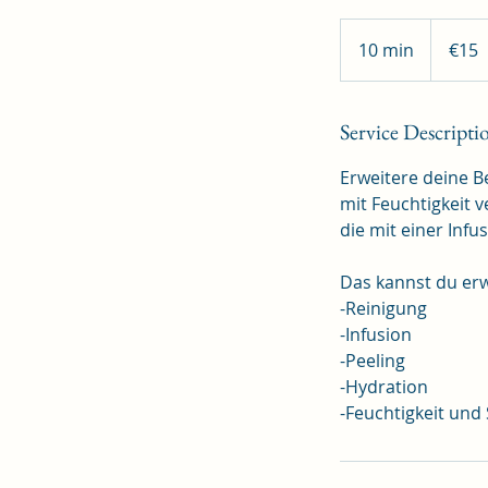
15
euros
10 min
1
€15
0
m
i
Service Descripti
n
Erweitere deine 
mit Feuchtigkeit 
die mit einer Inf
Das kannst du er
-Reinigung
-Infusion
-Peeling
-Hydration