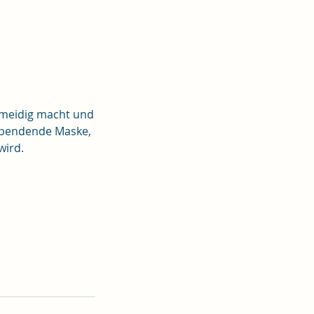
hmeidig macht und
tsspendende Maske,
wird.