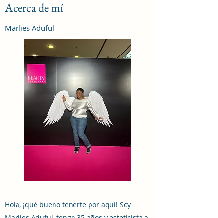
Acerca de mí
Marlies Aduful
Hola, ¡qué bueno tenerte por aquí! Soy
Marlies Aduful, tengo 35 años y esteticista a