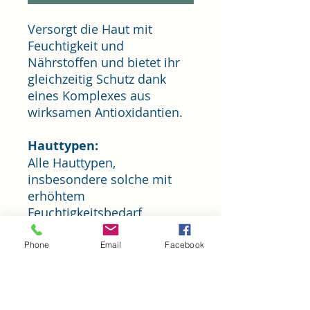
Versorgt die Haut mit
Feuchtigkeit und
Nährstoffen und bietet ihr
gleichzeitig Schutz dank
eines Komplexes aus
wirksamen Antioxidantien.
Hauttypen:
Alle Hauttypen,
insbesondere solche mit
erhöhtem
Feuchtigkeitsbedarf
Vorteile:
Phone
Email
Facebook
Feuchtigkeitsspendend
und schützend
Schutz durch