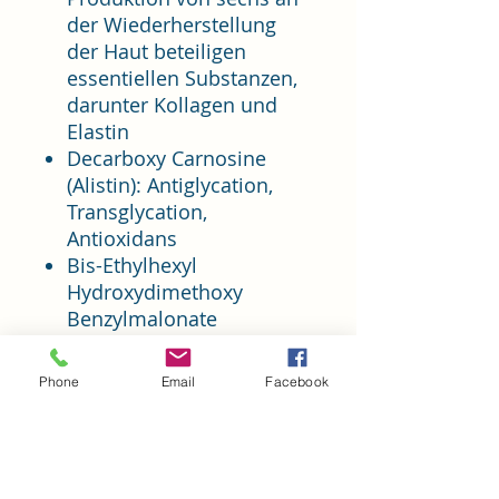
der Wiederherstellung
der Haut beteiligen
essentiellen Substanzen,
darunter Kollagen und
Elastin
Decarboxy Carnosine
(Alistin): Antiglycation,
Transglycation,
Antioxidans
Bis-Ethylhexyl
Hydroxydimethoxy
Benzylmalonate
(RonaCare AP): Reduziert
oxidativen Stress, stärkt
Phone
Email
Facebook
den UV-Schutz, verhindert
die Bildung freier
Radikale
Alpaflor ABI Complex