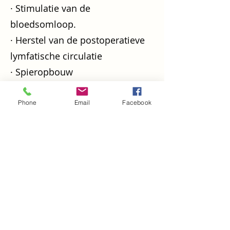
· Stimulatie van de
bloedsomloop.
· Herstel van de postoperatieve
lymfatische circulatie
· Spieropbouw
· Zuurstoftoevoer naar het
lichaam.
Phone
Email
Facebook
Houd er rekening mee dat de
aanvraag niet kan worden
uitgevoerd als:
· Ernstige cardiovasculaire
problemen.
· Flebitis.
· Infectieziekten.