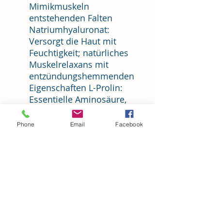
Mimikmuskeln
entstehenden Falten
Natriumhyaluronat:
Versorgt die Haut mit
Feuchtigkeit; natürliches
Muskelrelaxans mit
entzündungshemmenden
Eigenschaften L-Prolin:
Essentielle Aminosäure,
die für die Bildung von
Kollagenfasern benötigt
Phone
Email
Facebook
wird L-Carnosin: Di-Peptid
mit
Antiglykationseigenschaft
en L-Threonin:
Antioxidativer Stabilisator
L-Glycin: Baustein der
Kollagenbildung
Passionsblumenextrakt: