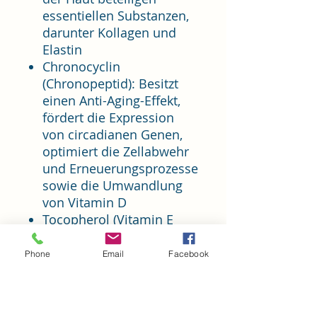
essentiellen Substanzen,
darunter Kollagen und
Elastin
Chronocyclin
(Chronopeptid): Besitzt
einen Anti-Aging-Effekt,
fördert die Expression
von circadianen Genen,
optimiert die Zellabwehr
und Erneuerungsprozesse
sowie die Umwandlung
von Vitamin D
Tocopherol (Vitamin E
): Ein sehr starkes,
fettlösliches Antioxidans,
Phone
Email
Facebook
das die Zellmembranen
vor freien Radikalen
schützt