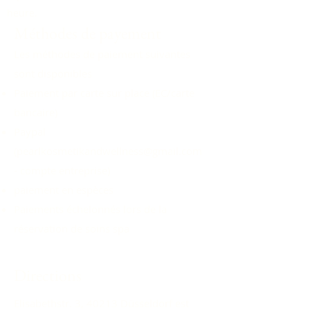
heure.
Méthodes de payement
Les méthodes de paiement suivantes
sont disponibles
Paiement par carte sur place (EC/carte
bancaire)
Paypal
(
pearlkosmetikandwellness@gmail.com
- compte entreprise)
paiement en espèces
Paiements échelonnés lors de la
réservation de soins spa
Directions
Elisabethstr. 3, 40213 Düsseldorf est