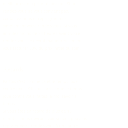
meilleur est ma priorité absolue. Si un
rendez-vous ne vous convient pas,
contactez-nous et reprogrammez
simplement votre rendez-vous. Si vous
annulez moins de 24 heures avant votre
rendez-vous, je devrai malheureusement
vous facturer 50% du prix initial du soin.
Retards
Parfois c’est comme ça et le temps joue
contre nous. S'il vous arrive que le temps
joue contre vous, faites-le-moi savoir à
temps.
Si vous êtes en retard de plus de 15
minutes, nous devrons voir si nous pouvons
reporter votre rendez-vous à une autre